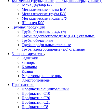
Б/У металл (трубы, балки, листы, швеллеры, уголки)
Балка Двутавр Б/У
Металлические листы Б/У
Металлические трубы Б/У
Металлические уголки Б/У
Швеллер Б/У
Трубная продукция
Трубы бесшовные: х/д, г/д
Трубы водогазопроводные (ВГП) стальные
Трубы обечаечные
Трубы профильные стальные
Трубы электросварные (э/с) стальные
Запорная арматура
Задвижки
Затворы
Клапаны
Краны
Радиаторы, конвекторы
Электроприводы
Профнастил
Профнастил оцинкованный
Профнастил С10
Профнастил С20
Профнастил С21
Профнастил С8