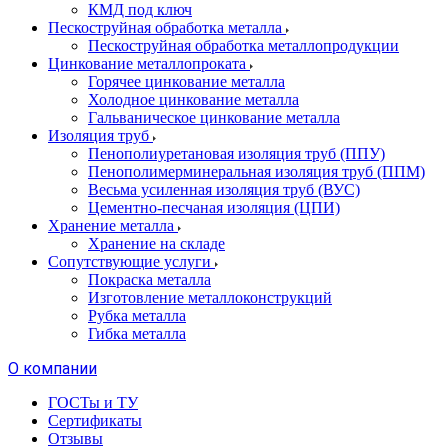
КМД под ключ
Пескоструйная обработка металла
Пескоструйная обработка металлопродукции
Цинкование металлопроката
Горячее цинкование металла
Холодное цинкование металла
Гальваническое цинкование металла
Изоляция труб
Пенополиуретановая изоляция труб (ППУ)
Пенополимерминеральная изоляция труб (ППМ)
Весьма усиленная изоляция труб (ВУС)
Цементно-песчаная изоляция (ЦПИ)
Хранение металла
Хранение на складе
Сопутствующие услуги
Покраска металла
Изготовление металлоконструкций
Рубка металла
Гибка металла
О компании
ГОСТы и ТУ
Сертификаты
Отзывы