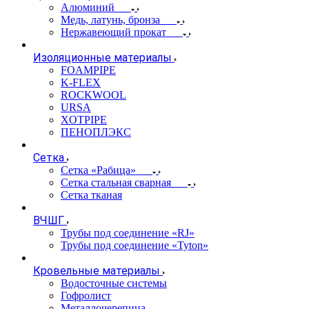
Алюминий
Медь, латунь, бронза
Нержавеющий прокат
Изоляционные материалы
FOAMPIPE
K-FLEX
ROCKWOOL
URSA
XOTPIPE
ПЕНОПЛЭКС
Сетка
Сетка «Рабица»
Сетка стальная сварная
Сетка тканая
ВЧШГ
Трубы под соединение «RJ»
Трубы под соединение «Tyton»
Кровельные материалы
Водосточные системы
Гофролист
Металлочерепица