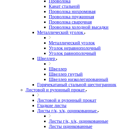
Проволока
Канат стальной
Проволока нихромовая
Проволока пружинная
Проволока сварочная
Проволока холодной высадки
Металлический уголок
Металлический уголок
Уголок неравнополочный
Уголок равнополочный
Швеллер
Швеллер
Швеллер гнутый
Швеллер низколегированный
Горячекатаный стальной шестигранник
Листовой и рулонный прокат
Листовой и рулонный прокат
Гладкие листы
Листы г/к, х/к, оцинкованные
Листы г/к, х/к, оцинкованные
Листы оцинкованные