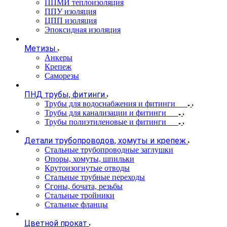
ППМИ теплоизоляция
ППУ изоляция
ЦПП изоляция
Эпоксидная изоляция
Метизы
Анкеры
Крепеж
Саморезы
ПНД трубы, фитинги
Трубы для водоснабжения и фитинги
Трубы для канализации и фитинги
Трубы полиэтиленовые и фитинги
Детали трубопроводов, хомуты и крепеж
Стальные трубопроводные заглушки
Опоры, хомуты, шпильки
Крутоизогнутые отводы
Стальные трубные переходы
Сгоны, бочата, резьбы
Стальные тройники
Стальные фланцы
Цветной прокат