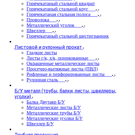
Горячекатаный стальной квадрат
Горячекатаный стальной круг
Горячекатаная стальная полоса
Проволока
Металлический уголок
Швеллер
Горячекатаный стальной шестигранник
Листовой и рулонный прокат
Гладкие листы
Листы г/к, х/к, оцинкованные
Окрашенные металлические листы
Просечно-вытяжные листы (ПВЛ)
Рифленые и перфорированные листы
Рулонная сталь
Б/У металл (трубы, балки, листы, швеллеры,
уголки)
Балка Двутавр Б/У
Металлические листы Б/У
Металлические трубы Б/У
Металлические уголки Б/У
Швеллер Б/У
Трубная продукция