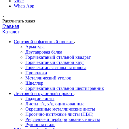
Viber
Whats App
Рассчитать заказ
Главная
Каталог
Сортовой и фасонный прокат
Арматура
Двутавровая балка
Горячекатаный стальной квадрат
Горячекатаный стальной круг
Горячекатаная стальная полоса
Проволока
Металлический уголок
Швеллер
Горячекатаный стальной шестигранник
Листовой и рулонный прокат
Гладкие листы
Листы г/к, х/к, оцинкованные
Окрашенные металлические листы
Просечно-вытяжные листы (ПВЛ)
Рифленые и перфорированные листы
Рулонная сталь