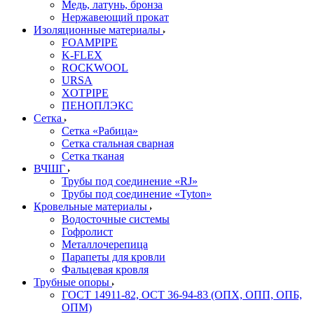
Медь, латунь, бронза
Нержавеющий прокат
Изоляционные материалы
FOAMPIPE
K-FLEX
ROCKWOOL
URSA
XOTPIPE
ПЕНОПЛЭКС
Сетка
Сетка «Рабица»
Сетка стальная сварная
Сетка тканая
ВЧШГ
Трубы под соединение «RJ»
Трубы под соединение «Tyton»
Кровельные материалы
Водосточные системы
Гофролист
Металлочерепица
Парапеты для кровли
Фальцевая кровля
Трубные опоры
ГОСТ 14911-82, ОСТ 36-94-83 (ОПХ, ОПП, ОПБ,
ОПМ)