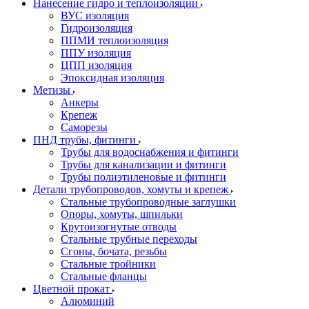
Нанесение гидро и теплоизоляции
ВУС изоляция
Гидроизоляция
ППМИ теплоизоляция
ППУ изоляция
ЦПП изоляция
Эпоксидная изоляция
Метизы
Анкеры
Крепеж
Саморезы
ПНД трубы, фитинги
Трубы для водоснабжения и фитинги
Трубы для канализации и фитинги
Трубы полиэтиленовые и фитинги
Детали трубопроводов, хомуты и крепеж
Стальные трубопроводные заглушки
Опоры, хомуты, шпильки
Крутоизогнутые отводы
Стальные трубные переходы
Сгоны, бочата, резьбы
Стальные тройники
Стальные фланцы
Цветной прокат
Алюминий