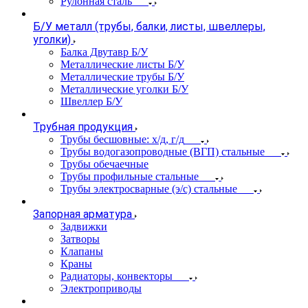
Рулонная сталь
Б/У металл (трубы, балки, листы, швеллеры,
уголки)
Балка Двутавр Б/У
Металлические листы Б/У
Металлические трубы Б/У
Металлические уголки Б/У
Швеллер Б/У
Трубная продукция
Трубы бесшовные: х/д, г/д
Трубы водогазопроводные (ВГП) стальные
Трубы обечаечные
Трубы профильные стальные
Трубы электросварные (э/с) стальные
Запорная арматура
Задвижки
Затворы
Клапаны
Краны
Радиаторы, конвекторы
Электроприводы