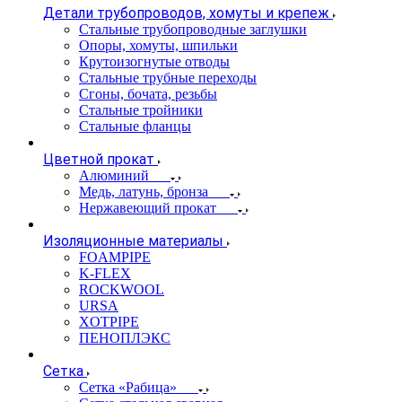
Детали трубопроводов, хомуты и крепеж
Стальные трубопроводные заглушки
Опоры, хомуты, шпильки
Крутоизогнутые отводы
Стальные трубные переходы
Сгоны, бочата, резьбы
Стальные тройники
Стальные фланцы
Цветной прокат
Алюминий
Медь, латунь, бронза
Нержавеющий прокат
Изоляционные материалы
FOAMPIPE
K-FLEX
ROCKWOOL
URSA
XOTPIPE
ПЕНОПЛЭКС
Сетка
Сетка «Рабица»