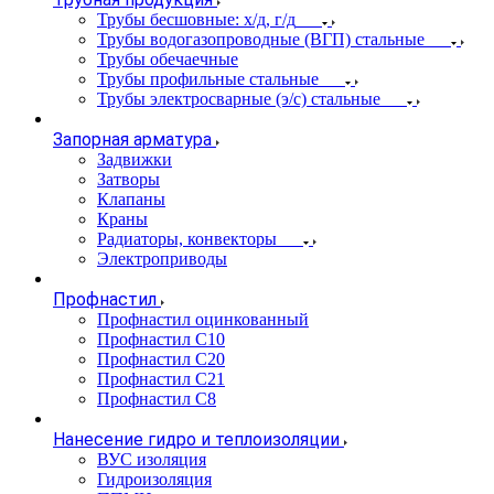
Трубы бесшовные: х/д, г/д
Трубы водогазопроводные (ВГП) стальные
Трубы обечаечные
Трубы профильные стальные
Трубы электросварные (э/с) стальные
Запорная арматура
Задвижки
Затворы
Клапаны
Краны
Радиаторы, конвекторы
Электроприводы
Профнастил
Профнастил оцинкованный
Профнастил С10
Профнастил С20
Профнастил С21
Профнастил С8
Нанесение гидро и теплоизоляции
ВУС изоляция
Гидроизоляция