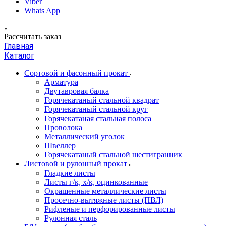
Viber
Whats App
Рассчитать заказ
Главная
Каталог
Сортовой и фасонный прокат
Арматура
Двутавровая балка
Горячекатаный стальной квадрат
Горячекатаный стальной круг
Горячекатаная стальная полоса
Проволока
Металлический уголок
Швеллер
Горячекатаный стальной шестигранник
Листовой и рулонный прокат
Гладкие листы
Листы г/к, х/к, оцинкованные
Окрашенные металлические листы
Просечно-вытяжные листы (ПВЛ)
Рифленые и перфорированные листы
Рулонная сталь