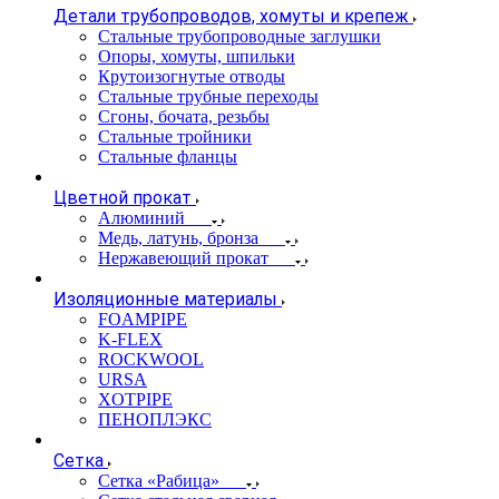
Детали трубопроводов, хомуты и крепеж
Стальные трубопроводные заглушки
Опоры, хомуты, шпильки
Крутоизогнутые отводы
Стальные трубные переходы
Сгоны, бочата, резьбы
Стальные тройники
Стальные фланцы
Цветной прокат
Алюминий
Медь, латунь, бронза
Нержавеющий прокат
Изоляционные материалы
FOAMPIPE
K-FLEX
ROCKWOOL
URSA
XOTPIPE
ПЕНОПЛЭКС
Сетка
Сетка «Рабица»