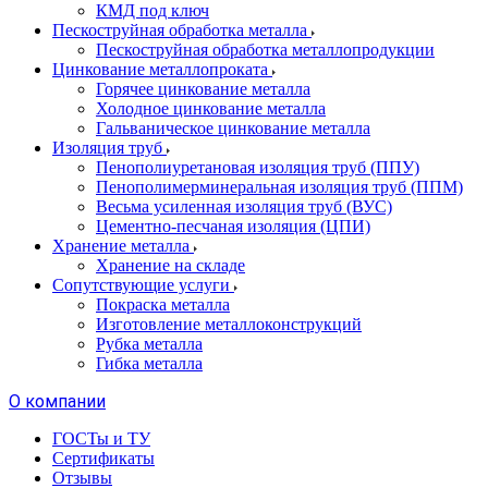
КМД под ключ
Пескоструйная обработка металла
Пескоструйная обработка металлопродукции
Цинкование металлопроката
Горячее цинкование металла
Холодное цинкование металла
Гальваническое цинкование металла
Изоляция труб
Пенополиуретановая изоляция труб (ППУ)
Пенополимерминеральная изоляция труб (ППМ)
Весьма усиленная изоляция труб (ВУС)
Цементно-песчаная изоляция (ЦПИ)
Хранение металла
Хранение на складе
Сопутствующие услуги
Покраска металла
Изготовление металлоконструкций
Рубка металла
Гибка металла
О компании
ГОСТы и ТУ
Сертификаты
Отзывы