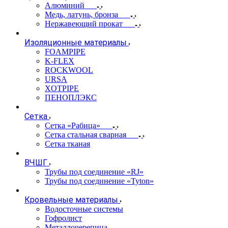
Алюминий
Медь, латунь, бронза
Нержавеющий прокат
Изоляционные материалы
FOAMPIPE
K-FLEX
ROCKWOOL
URSA
XOTPIPE
ПЕНОПЛЭКС
Сетка
Сетка «Рабица»
Сетка стальная сварная
Сетка тканая
ВЧШГ
Трубы под соединение «RJ»
Трубы под соединение «Tyton»
Кровельные материалы
Водосточные системы
Гофролист
Металлочерепица