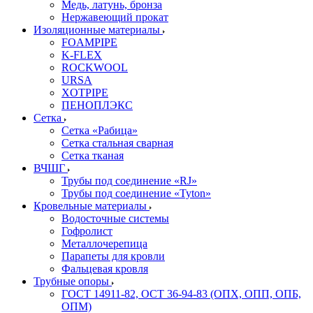
Медь, латунь, бронза
Нержавеющий прокат
Изоляционные материалы
FOAMPIPE
K-FLEX
ROCKWOOL
URSA
XOTPIPE
ПЕНОПЛЭКС
Сетка
Сетка «Рабица»
Сетка стальная сварная
Сетка тканая
ВЧШГ
Трубы под соединение «RJ»
Трубы под соединение «Tyton»
Кровельные материалы
Водосточные системы
Гофролист
Металлочерепица
Парапеты для кровли
Фальцевая кровля
Трубные опоры
ГОСТ 14911-82, ОСТ 36-94-83 (ОПХ, ОПП, ОПБ,
ОПМ)