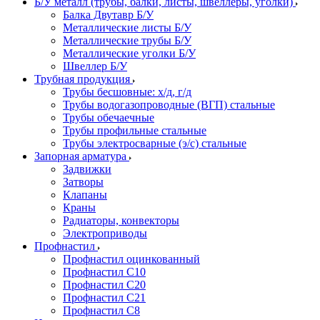
Б/У металл (трубы, балки, листы, швеллеры, уголки)
Балка Двутавр Б/У
Металлические листы Б/У
Металлические трубы Б/У
Металлические уголки Б/У
Швеллер Б/У
Трубная продукция
Трубы бесшовные: х/д, г/д
Трубы водогазопроводные (ВГП) стальные
Трубы обечаечные
Трубы профильные стальные
Трубы электросварные (э/с) стальные
Запорная арматура
Задвижки
Затворы
Клапаны
Краны
Радиаторы, конвекторы
Электроприводы
Профнастил
Профнастил оцинкованный
Профнастил С10
Профнастил С20
Профнастил С21
Профнастил С8