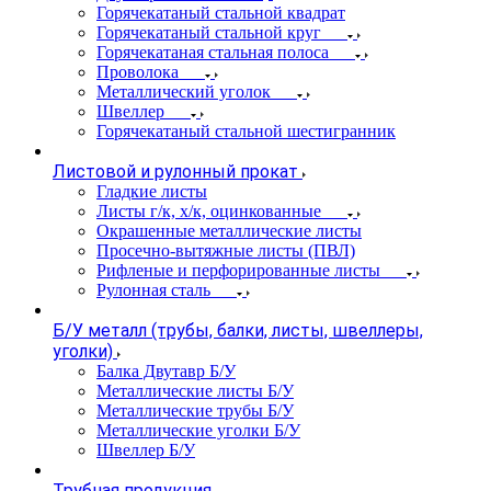
Горячекатаный стальной квадрат
Горячекатаный стальной круг
Горячекатаная стальная полоса
Проволока
Металлический уголок
Швеллер
Горячекатаный стальной шестигранник
Листовой и рулонный прокат
Гладкие листы
Листы г/к, х/к, оцинкованные
Окрашенные металлические листы
Просечно-вытяжные листы (ПВЛ)
Рифленые и перфорированные листы
Рулонная сталь
Б/У металл (трубы, балки, листы, швеллеры,
уголки)
Балка Двутавр Б/У
Металлические листы Б/У
Металлические трубы Б/У
Металлические уголки Б/У
Швеллер Б/У
Трубная продукция