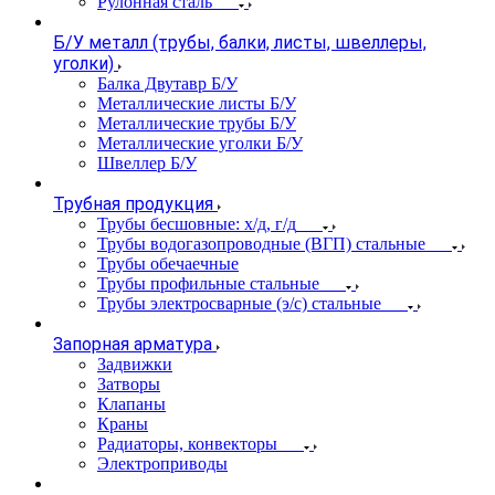
Рулонная сталь
Б/У металл (трубы, балки, листы, швеллеры,
уголки)
Балка Двутавр Б/У
Металлические листы Б/У
Металлические трубы Б/У
Металлические уголки Б/У
Швеллер Б/У
Трубная продукция
Трубы бесшовные: х/д, г/д
Трубы водогазопроводные (ВГП) стальные
Трубы обечаечные
Трубы профильные стальные
Трубы электросварные (э/с) стальные
Запорная арматура
Задвижки
Затворы
Клапаны
Краны
Радиаторы, конвекторы
Электроприводы