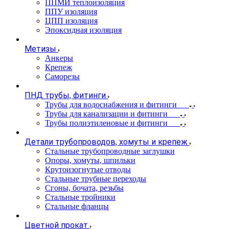
ППМИ теплоизоляция
ППУ изоляция
ЦПП изоляция
Эпоксидная изоляция
Метизы
Анкеры
Крепеж
Саморезы
ПНД трубы, фитинги
Трубы для водоснабжения и фитинги
Трубы для канализации и фитинги
Трубы полиэтиленовые и фитинги
Детали трубопроводов, хомуты и крепеж
Стальные трубопроводные заглушки
Опоры, хомуты, шпильки
Крутоизогнутые отводы
Стальные трубные переходы
Сгоны, бочата, резьбы
Стальные тройники
Стальные фланцы
Цветной прокат