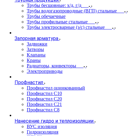
Трубы бесшовные: х/д, г/д
Трубы водогазопроводные (ВГП) стальные
Трубы обечаечные
Трубы профильные стальные
Трубы электросварные (э/с) стальные
Запорная арматура
Задвижки
Затворы
Клапаны
Краны
Радиаторы, конвекторы
Электроприводы
Профнастил
Профнастил оцинкованный
Профнастил С10
Профнастил С20
Профнастил С21
Профнастил С8
Нанесение гидро и теплоизоляции
ВУС изоляция
Гидроизоляция