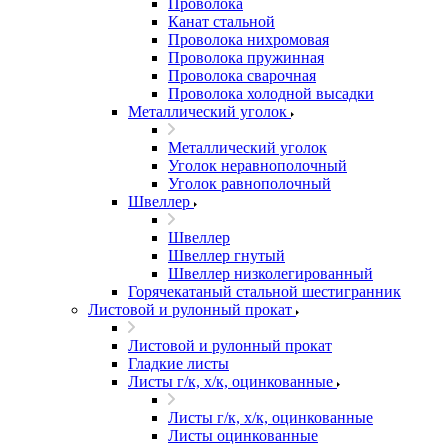
Проволока
Канат стальной
Проволока нихромовая
Проволока пружинная
Проволока сварочная
Проволока холодной высадки
Металлический уголок
Металлический уголок
Уголок неравнополочный
Уголок равнополочный
Швеллер
Швеллер
Швеллер гнутый
Швеллер низколегированный
Горячекатаный стальной шестигранник
Листовой и рулонный прокат
Листовой и рулонный прокат
Гладкие листы
Листы г/к, х/к, оцинкованные
Листы г/к, х/к, оцинкованные
Листы оцинкованные