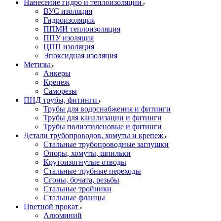
Нанесение гидро и теплоизоляции
ВУС изоляция
Гидроизоляция
ППМИ теплоизоляция
ППУ изоляция
ЦПП изоляция
Эпоксидная изоляция
Метизы
Анкеры
Крепеж
Саморезы
ПНД трубы, фитинги
Трубы для водоснабжения и фитинги
Трубы для канализации и фитинги
Трубы полиэтиленовые и фитинги
Детали трубопроводов, хомуты и крепеж
Стальные трубопроводные заглушки
Опоры, хомуты, шпильки
Крутоизогнутые отводы
Стальные трубные переходы
Сгоны, бочата, резьбы
Стальные тройники
Стальные фланцы
Цветной прокат
Алюминий