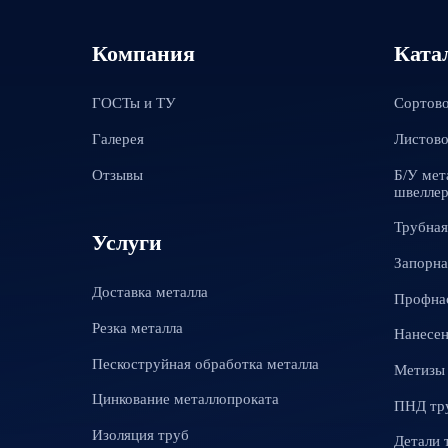
Компания
Ката
ГОСТы и ТУ
Сортово
Галерея
Листово
Отзывы
Б/У мет
швеллер
Трубная
Услуги
Запорна
Доставка металла
Профна
Резка металла
Нанесен
Пескоструйная обработка металла
Метизы
Цинкование металлопроката
ПНД тр
Изоляция труб
Детали 