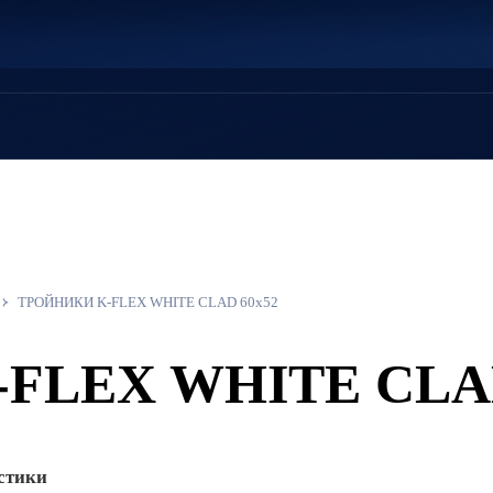
Металлопрокат
оптом и в розницу
ТРОЙНИКИ K-FLEX WHITE CLAD 60x52
FLEX WHITE CLAD
стики