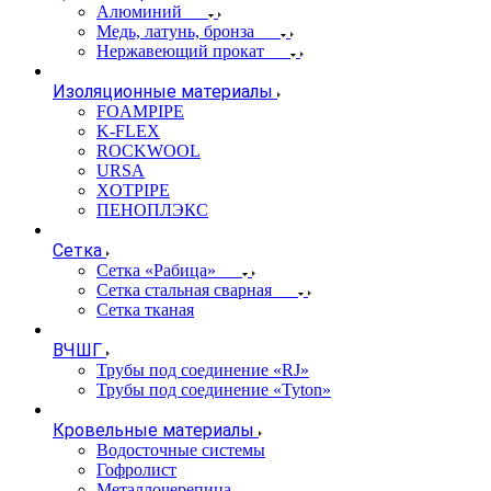
Алюминий
Медь, латунь, бронза
Нержавеющий прокат
Изоляционные материалы
FOAMPIPE
K-FLEX
ROCKWOOL
URSA
XOTPIPE
ПЕНОПЛЭКС
Сетка
Сетка «Рабица»
Сетка стальная сварная
Сетка тканая
ВЧШГ
Трубы под соединение «RJ»
Трубы под соединение «Tyton»
Кровельные материалы
Водосточные системы
Гофролист
Металлочерепица