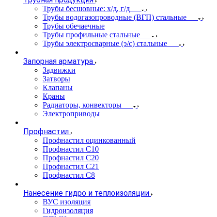
Трубы бесшовные: х/д, г/д
Трубы водогазопроводные (ВГП) стальные
Трубы обечаечные
Трубы профильные стальные
Трубы электросварные (э/с) стальные
Запорная арматура
Задвижки
Затворы
Клапаны
Краны
Радиаторы, конвекторы
Электроприводы
Профнастил
Профнастил оцинкованный
Профнастил С10
Профнастил С20
Профнастил С21
Профнастил С8
Нанесение гидро и теплоизоляции
ВУС изоляция
Гидроизоляция