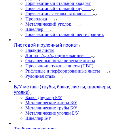
Горячекатаный стальной квадрат
Горячекатаный стальной круг
Горячекатаная стальная полоса
Проволока
Металлический уголок
Швеллер
Горячекатаный стальной шестигранник
Листовой и рулонный прокат
Гладкие листы
Листы г/к, х/к, оцинкованные
Окрашенные металлические листы
Просечно-вытяжные листы (ПВЛ)
Рифленые и перфорированные листы
Рулонная сталь
Б/У металл (трубы, балки, листы, швеллеры,
уголки)
Балка Двутавр Б/У
Металлические листы Б/У
Металлические трубы Б/У
Металлические уголки Б/У
Швеллер Б/У
Трубная продукция