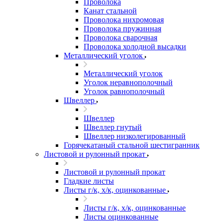
Проволока
Канат стальной
Проволока нихромовая
Проволока пружинная
Проволока сварочная
Проволока холодной высадки
Металлический уголок
Металлический уголок
Уголок неравнополочный
Уголок равнополочный
Швеллер
Швеллер
Швеллер гнутый
Швеллер низколегированный
Горячекатаный стальной шестигранник
Листовой и рулонный прокат
Листовой и рулонный прокат
Гладкие листы
Листы г/к, х/к, оцинкованные
Листы г/к, х/к, оцинкованные
Листы оцинкованные