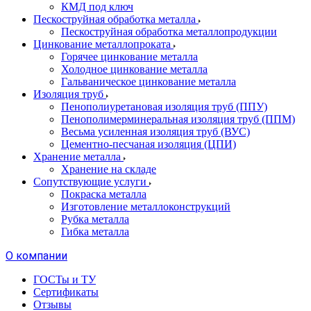
КМД под ключ
Пескоструйная обработка металла
Пескоструйная обработка металлопродукции
Цинкование металлопроката
Горячее цинкование металла
Холодное цинкование металла
Гальваническое цинкование металла
Изоляция труб
Пенополиуретановая изоляция труб (ППУ)
Пенополимерминеральная изоляция труб (ППМ)
Весьма усиленная изоляция труб (ВУС)
Цементно-песчаная изоляция (ЦПИ)
Хранение металла
Хранение на складе
Сопутствующие услуги
Покраска металла
Изготовление металлоконструкций
Рубка металла
Гибка металла
О компании
ГОСТы и ТУ
Сертификаты
Отзывы