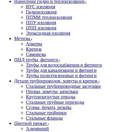
Нанесение гидро и теплоизоляции
ВУС изоляция
Гидроизоляция
ППМИ теплоизоляция
ППУ изоляция
ЦПП изоляция
Эпоксидная изоляция
Метизы
Анкеры
Крепеж
Саморезы
ПНД трубы, фитинги
Трубы для водоснабжения и фитинги
Трубы для канализации и фитинги
Трубы полиэтиленовые и фитинги
Детали трубопроводов, хомуты и крепеж
Стальные трубопроводные заглушки
Опоры, хомуты, шпильки
Крутоизогнутые отводы
Стальные трубные переходы
Сгоны, бочата, резьбы
Стальные тройники
Стальные фланцы
Цветной прокат
Алюминий