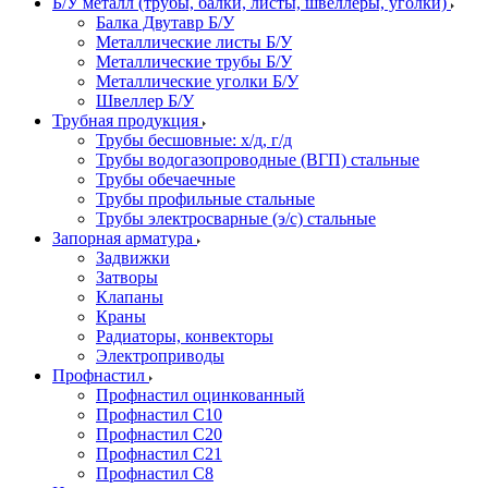
Б/У металл (трубы, балки, листы, швеллеры, уголки)
Балка Двутавр Б/У
Металлические листы Б/У
Металлические трубы Б/У
Металлические уголки Б/У
Швеллер Б/У
Трубная продукция
Трубы бесшовные: х/д, г/д
Трубы водогазопроводные (ВГП) стальные
Трубы обечаечные
Трубы профильные стальные
Трубы электросварные (э/с) стальные
Запорная арматура
Задвижки
Затворы
Клапаны
Краны
Радиаторы, конвекторы
Электроприводы
Профнастил
Профнастил оцинкованный
Профнастил С10
Профнастил С20
Профнастил С21
Профнастил С8