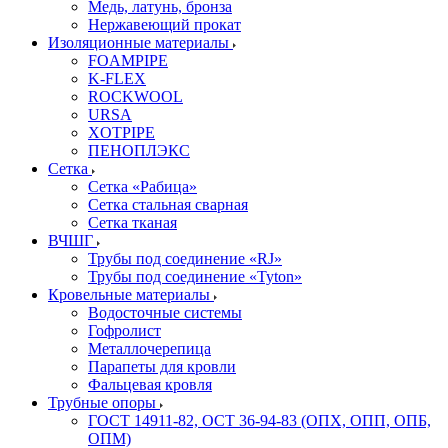
Медь, латунь, бронза
Нержавеющий прокат
Изоляционные материалы
FOAMPIPE
K-FLEX
ROCKWOOL
URSA
XOTPIPE
ПЕНОПЛЭКС
Сетка
Сетка «Рабица»
Сетка стальная сварная
Сетка тканая
ВЧШГ
Трубы под соединение «RJ»
Трубы под соединение «Tyton»
Кровельные материалы
Водосточные системы
Гофролист
Металлочерепица
Парапеты для кровли
Фальцевая кровля
Трубные опоры
ГОСТ 14911-82, ОСТ 36-94-83 (ОПХ, ОПП, ОПБ,
ОПМ)