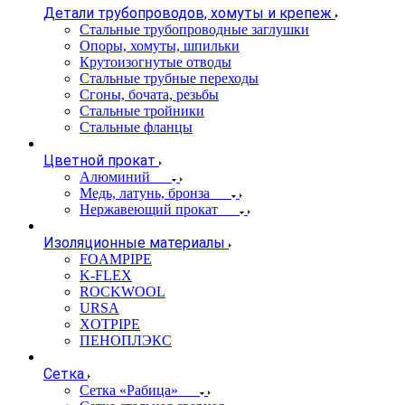
Детали трубопроводов, хомуты и крепеж
Стальные трубопроводные заглушки
Опоры, хомуты, шпильки
Крутоизогнутые отводы
Стальные трубные переходы
Сгоны, бочата, резьбы
Стальные тройники
Стальные фланцы
Цветной прокат
Алюминий
Медь, латунь, бронза
Нержавеющий прокат
Изоляционные материалы
FOAMPIPE
K-FLEX
ROCKWOOL
URSA
XOTPIPE
ПЕНОПЛЭКС
Сетка
Сетка «Рабица»