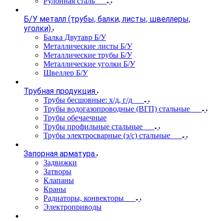
Рулонная сталь
Б/У металл (трубы, балки, листы, швеллеры,
уголки)
Балка Двутавр Б/У
Металлические листы Б/У
Металлические трубы Б/У
Металлические уголки Б/У
Швеллер Б/У
Трубная продукция
Трубы бесшовные: х/д, г/д
Трубы водогазопроводные (ВГП) стальные
Трубы обечаечные
Трубы профильные стальные
Трубы электросварные (э/с) стальные
Запорная арматура
Задвижки
Затворы
Клапаны
Краны
Радиаторы, конвекторы
Электроприводы