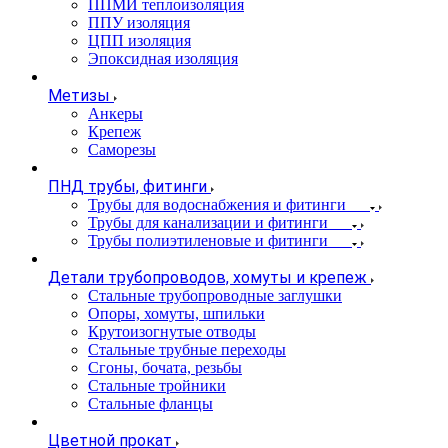
ППМИ теплоизоляция
ППУ изоляция
ЦПП изоляция
Эпоксидная изоляция
Метизы
Анкеры
Крепеж
Саморезы
ПНД трубы, фитинги
Трубы для водоснабжения и фитинги
Трубы для канализации и фитинги
Трубы полиэтиленовые и фитинги
Детали трубопроводов, хомуты и крепеж
Стальные трубопроводные заглушки
Опоры, хомуты, шпильки
Крутоизогнутые отводы
Стальные трубные переходы
Сгоны, бочата, резьбы
Стальные тройники
Стальные фланцы
Цветной прокат