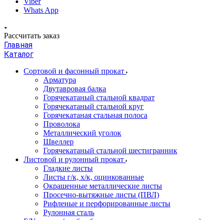
Viber
Whats App
Рассчитать заказ
Главная
Каталог
Сортовой и фасонный прокат
Арматура
Двутавровая балка
Горячекатаный стальной квадрат
Горячекатаный стальной круг
Горячекатаная стальная полоса
Проволока
Металлический уголок
Швеллер
Горячекатаный стальной шестигранник
Листовой и рулонный прокат
Гладкие листы
Листы г/к, х/к, оцинкованные
Окрашенные металлические листы
Просечно-вытяжные листы (ПВЛ)
Рифленые и перфорированные листы
Рулонная сталь