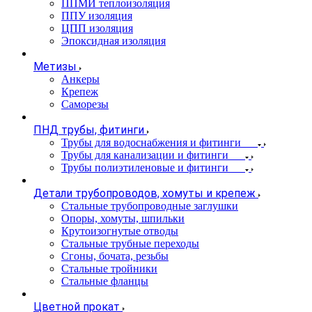
ППМИ теплоизоляция
ППУ изоляция
ЦПП изоляция
Эпоксидная изоляция
Метизы
Анкеры
Крепеж
Саморезы
ПНД трубы, фитинги
Трубы для водоснабжения и фитинги
Трубы для канализации и фитинги
Трубы полиэтиленовые и фитинги
Детали трубопроводов, хомуты и крепеж
Стальные трубопроводные заглушки
Опоры, хомуты, шпильки
Крутоизогнутые отводы
Стальные трубные переходы
Сгоны, бочата, резьбы
Стальные тройники
Стальные фланцы
Цветной прокат