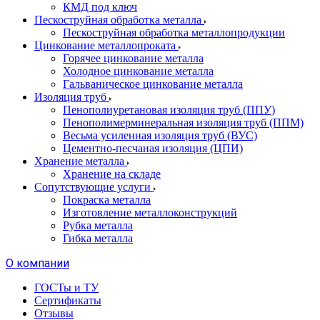
КМД под ключ
Пескоструйная обработка металла
Пескоструйная обработка металлопродукции
Цинкование металлопроката
Горячее цинкование металла
Холодное цинкование металла
Гальваническое цинкование металла
Изоляция труб
Пенополиуретановая изоляция труб (ППУ)
Пенополимерминеральная изоляция труб (ППМ)
Весьма усиленная изоляция труб (ВУС)
Цементно-песчаная изоляция (ЦПИ)
Хранение металла
Хранение на складе
Сопутствующие услуги
Покраска металла
Изготовление металлоконструкций
Рубка металла
Гибка металла
О компании
ГОСТы и ТУ
Сертификаты
Отзывы