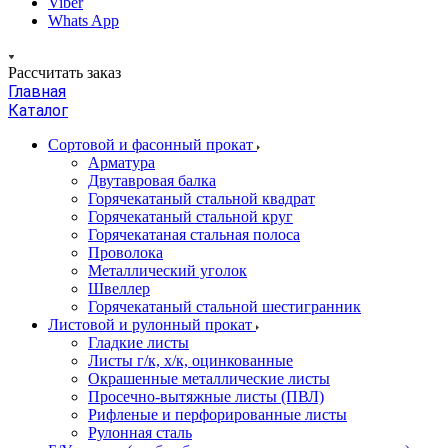
Viber
Whats App
Рассчитать заказ
Главная
Каталог
Сортовой и фасонный прокат
Арматура
Двутавровая балка
Горячекатаный стальной квадрат
Горячекатаный стальной круг
Горячекатаная стальная полоса
Проволока
Металлический уголок
Швеллер
Горячекатаный стальной шестигранник
Листовой и рулонный прокат
Гладкие листы
Листы г/к, х/к, оцинкованные
Окрашенные металлические листы
Просечно-вытяжные листы (ПВЛ)
Рифленые и перфорированные листы
Рулонная сталь