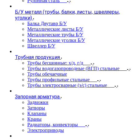
Рулонная сталь
Б/У металл (трубы, балки, листы, швеллеры,
уголки)
Балка Двутавр Б/У
Металлические листы Б/У
Металлические трубы Б/У
Металлические уголки Б/У
Швеллер Б/У
Трубная продукция
Трубы бесшовные: х/д, г/д
Трубы водогазопроводные (ВГП) стальные
Трубы обечаечные
Трубы профильные стальные
Трубы электросварные (э/с) стальные
Запорная арматура
Задвижки
Затворы
Клапаны
Краны
Радиаторы, конвекторы
Электроприводы