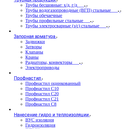
Трубы бесшовные: х/д, г/д
Трубы водогазопроводные (ВГП) стальные
Трубы обечаечные
Трубы профильные стальные
Трубы электросварные (э/с) стальные
Запорная арматура
Задвижки
Затворы
Клапаны
Краны
Радиаторы, конвекторы
Электроприводы
Профнастил
Профнастил оцинкованный
Профнастил С10
Профнастил С20
Профнастил С21
Профнастил С8
Нанесение гидро и теплоизоляции
ВУС изоляция
Гидроизоляция