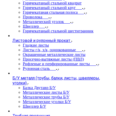
Горячекатаный стальной квадрат
Горячекатаный стальной круг
Горячекатаная стальная полоса
Проволока
Металлический уголок
Швеллер
Горячекатаный стальной шестигранник
Листовой и рулонный прокат
Гладкие листы
Листы г/к, х/к, оцинкованные
Окрашенные металлические листы
Просечно-вытяжные листы (ПВЛ)
Рифленые и перфорированные листы
Рулонная сталь
Б/У металл (трубы, балки, листы, швеллеры,
уголки)
Балка Двутавр Б/У
Металлические листы Б/У
Металлические трубы Б/У
Металлические уголки Б/У
Швеллер Б/У
Трубная продукция