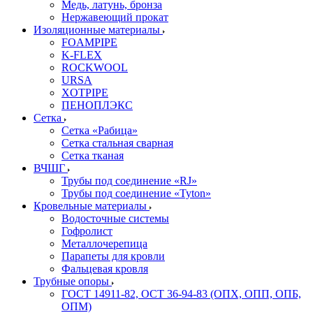
Медь, латунь, бронза
Нержавеющий прокат
Изоляционные материалы
FOAMPIPE
K-FLEX
ROCKWOOL
URSA
XOTPIPE
ПЕНОПЛЭКС
Сетка
Сетка «Рабица»
Сетка стальная сварная
Сетка тканая
ВЧШГ
Трубы под соединение «RJ»
Трубы под соединение «Tyton»
Кровельные материалы
Водосточные системы
Гофролист
Металлочерепица
Парапеты для кровли
Фальцевая кровля
Трубные опоры
ГОСТ 14911-82, ОСТ 36-94-83 (ОПХ, ОПП, ОПБ,
ОПМ)