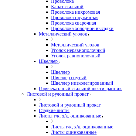
Проволока
Канат стальной
Проволока нихромовая
Проволока пружинная
Проволока сварочная
Проволока холодной высадки
Металлический уголок
Металлический уголок
Уголок неравнополочный
Уголок равнополочный
Швеллер
Швеллер
Швеллер гнутый
Швеллер низколегированный
Горячекатаный стальной шестигранник
Листовой и рулонный прокат
Листовой и рулонный прокат
Гладкие листы
Листы г/к, х/к, оцинкованные
Листы г/к, х/к, оцинкованные
Листы оцинкованные