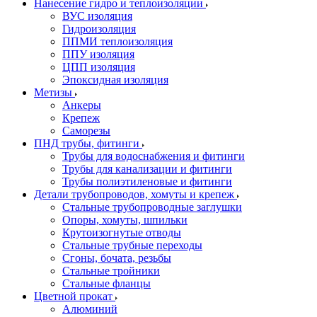
Нанесение гидро и теплоизоляции
ВУС изоляция
Гидроизоляция
ППМИ теплоизоляция
ППУ изоляция
ЦПП изоляция
Эпоксидная изоляция
Метизы
Анкеры
Крепеж
Саморезы
ПНД трубы, фитинги
Трубы для водоснабжения и фитинги
Трубы для канализации и фитинги
Трубы полиэтиленовые и фитинги
Детали трубопроводов, хомуты и крепеж
Стальные трубопроводные заглушки
Опоры, хомуты, шпильки
Крутоизогнутые отводы
Стальные трубные переходы
Сгоны, бочата, резьбы
Стальные тройники
Стальные фланцы
Цветной прокат
Алюминий