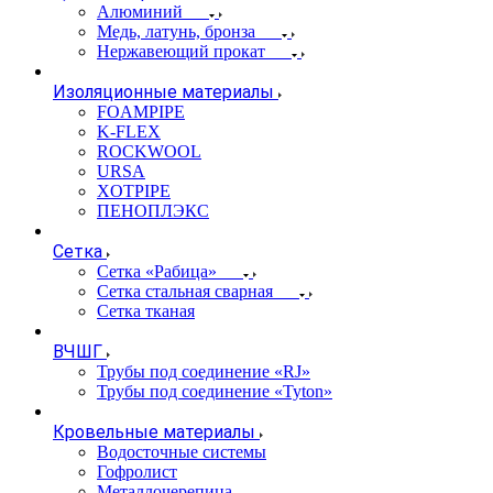
Алюминий
Медь, латунь, бронза
Нержавеющий прокат
Изоляционные материалы
FOAMPIPE
K-FLEX
ROCKWOOL
URSA
XOTPIPE
ПЕНОПЛЭКС
Сетка
Сетка «Рабица»
Сетка стальная сварная
Сетка тканая
ВЧШГ
Трубы под соединение «RJ»
Трубы под соединение «Tyton»
Кровельные материалы
Водосточные системы
Гофролист
Металлочерепица