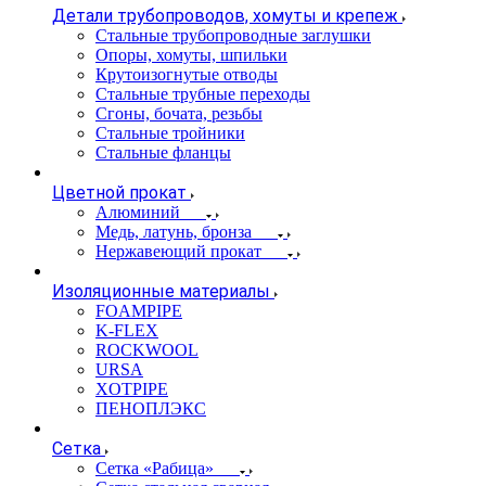
Детали трубопроводов, хомуты и крепеж
Стальные трубопроводные заглушки
Опоры, хомуты, шпильки
Крутоизогнутые отводы
Стальные трубные переходы
Сгоны, бочата, резьбы
Стальные тройники
Стальные фланцы
Цветной прокат
Алюминий
Медь, латунь, бронза
Нержавеющий прокат
Изоляционные материалы
FOAMPIPE
K-FLEX
ROCKWOOL
URSA
XOTPIPE
ПЕНОПЛЭКС
Сетка
Сетка «Рабица»