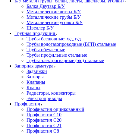
Б/У металл (трубы, балки, листы, швеллеры, уголки)
Балка Двутавр Б/У
Металлические листы Б/У
Металлические трубы Б/У
Металлические уголки Б/У
Швеллер Б/У
Трубная продукция
Трубы бесшовные: х/д, г/д
Трубы водогазопроводные (ВГП) стальные
Трубы обечаечные
Трубы профильные стальные
Трубы электросварные (э/с) стальные
Запорная арматура
Задвижки
Затворы
Клапаны
Краны
Радиаторы, конвекторы
Электроприводы
Профнастил
Профнастил оцинкованный
Профнастил С10
Профнастил С20
Профнастил С21
Профнастил С8