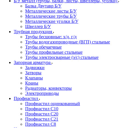
Б/У металл (трубы, балки, листы, швеллеры, уголки)
Балка Двутавр Б/У
Металлические листы Б/У
Металлические трубы Б/У
Металлические уголки Б/У
Швеллер Б/У
Трубная продукция
Трубы бесшовные: х/д, г/д
Трубы водогазопроводные (ВГП) стальные
Трубы обечаечные
Трубы профильные стальные
Трубы электросварные (э/с) стальные
Запорная арматура
Задвижки
Затворы
Клапаны
Краны
Радиаторы, конвекторы
Электроприводы
Профнастил
Профнастил оцинкованный
Профнастил С10
Профнастил С20
Профнастил С21
Профнастил С8