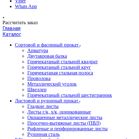
Viber
Whats App
Рассчитать заказ
Главная
Каталог
Сортовой и фасонный прокат
Арматура
Двутавровая балка
Горячекатаный стальной квадрат
Горячекатаный стальной круг
Горячекатаная стальная полоса
Проволока
Металлический уголок
Швеллер
Горячекатаный стальной шестигранник
Листовой и рулонный прокат
Гладкие листы
Листы г/к, х/к, оцинкованные
Окрашенные металлические листы
Просечно-вытяжные листы (ПВЛ)
Рифленые и перфорированные листы
Рулонная сталь