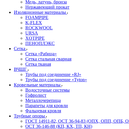
Медь, латунь, бронза
Нержавеющий прокат
Изоляционные материалы
FOAMPIPE
K-FLEX
ROCKWOOL
URSA
XOTPIPE
ПЕНОПЛЭКС
Сетка
Сетка «Рабица»
Сетка стальная сварная
Сетка тканая
ВЧШГ
Трубы под соединение «RJ»
Трубы под соединение «Tyton»
Кровельные материалы
Водосточные системы
Гофролист
Металлочерепица
Парапеты для кровли
Фальцевая кровля
Трубные опоры
ГОСТ 14911-82, ОСТ 36-94-83 (ОПХ, ОПП, ОПБ, 
ОСТ 36-146-88 (КП, КХ, ТП, КН)