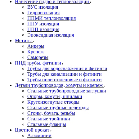
Нанесение гидро и теплоизоляции
ВУС изоляция
Гидроизоляция
ППМИ теплоизоляция
ППУ изоляция
ЦПП изоляция
Эпоксидная изоляция
Метизы
Анкеры
Крепеж
Саморезы
ПНД трубы, фитинги
Трубы для водоснабжения и фитинги
Трубы для канализации и фитинги
Трубы полиэтиленовые и фитинги
Детали трубопроводов, хомуты и крепеж
Стальные трубопроводные заглушки
Опоры, хомуты, шпильки
Крутоизогнутые отводы
Стальные трубные переходы
Сгоны, бочата, резьбы
Стальные тройники
Стальные фланцы
Цветной прокат
Алюминий