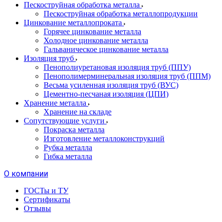
Пескоструйная обработка металла
Пескоструйная обработка металлопродукции
Цинкование металлопроката
Горячее цинкование металла
Холодное цинкование металла
Гальваническое цинкование металла
Изоляция труб
Пенополиуретановая изоляция труб (ППУ)
Пенополимерминеральная изоляция труб (ППМ)
Весьма усиленная изоляция труб (ВУС)
Цементно-песчаная изоляция (ЦПИ)
Хранение металла
Хранение на складе
Сопутствующие услуги
Покраска металла
Изготовление металлоконструкций
Рубка металла
Гибка металла
О компании
ГОСТы и ТУ
Сертификаты
Отзывы