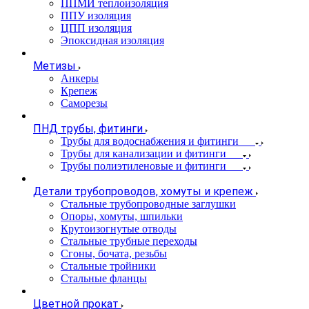
ППМИ теплоизоляция
ППУ изоляция
ЦПП изоляция
Эпоксидная изоляция
Метизы
Анкеры
Крепеж
Саморезы
ПНД трубы, фитинги
Трубы для водоснабжения и фитинги
Трубы для канализации и фитинги
Трубы полиэтиленовые и фитинги
Детали трубопроводов, хомуты и крепеж
Стальные трубопроводные заглушки
Опоры, хомуты, шпильки
Крутоизогнутые отводы
Стальные трубные переходы
Сгоны, бочата, резьбы
Стальные тройники
Стальные фланцы
Цветной прокат