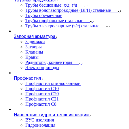
Трубы бесшовные: х/д, г/д
Трубы водогазопроводные (ВГП) стальные
Трубы обечаечные
Трубы профильные стальные
Трубы электросварные (э/с) стальные
Запорная арматура
Задвижки
Затворы
Клапаны
Краны
Радиаторы, конвекторы
Электроприводы
Профнастил
Профнастил оцинкованный
Профнастил С10
Профнастил С20
Профнастил С21
Профнастил С8
Нанесение гидро и теплоизоляции
ВУС изоляция
Гидроизоляция