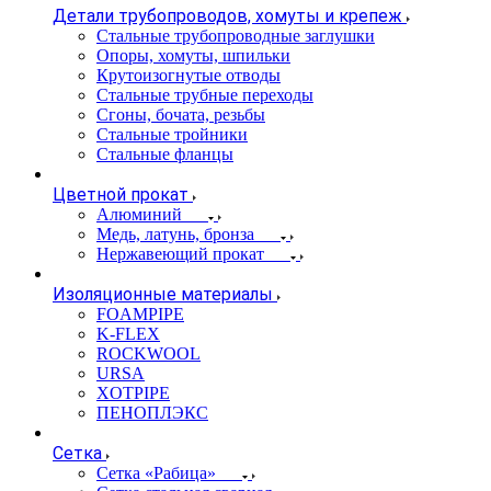
Детали трубопроводов, хомуты и крепеж
Стальные трубопроводные заглушки
Опоры, хомуты, шпильки
Крутоизогнутые отводы
Стальные трубные переходы
Сгоны, бочата, резьбы
Стальные тройники
Стальные фланцы
Цветной прокат
Алюминий
Медь, латунь, бронза
Нержавеющий прокат
Изоляционные материалы
FOAMPIPE
K-FLEX
ROCKWOOL
URSA
XOTPIPE
ПЕНОПЛЭКС
Сетка
Сетка «Рабица»