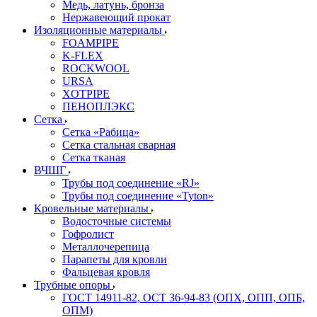
Медь, латунь, бронза
Нержавеющий прокат
Изоляционные материалы
FOAMPIPE
K-FLEX
ROCKWOOL
URSA
XOTPIPE
ПЕНОПЛЭКС
Сетка
Сетка «Рабица»
Сетка стальная сварная
Сетка тканая
ВЧШГ
Трубы под соединение «RJ»
Трубы под соединение «Tyton»
Кровельные материалы
Водосточные системы
Гофролист
Металлочерепица
Парапеты для кровли
Фальцевая кровля
Трубные опоры
ГОСТ 14911-82, ОСТ 36-94-83 (ОПХ, ОПП, ОПБ,
ОПМ)