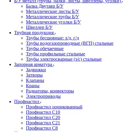
Б/У металл (трубы, балки, листы, швеллеры, уголки)
Балка Двутавр Б/У
Металлические листы Б/У
Металлические трубы Б/У
Металлические уголки Б/У
Швеллер Б/У
Трубная продукция
Трубы бесшовные: х/д, г/д
Трубы водогазопроводные (ВГП) стальные
Трубы обечаечные
Трубы профильные стальные
Трубы электросварные (э/с) стальные
Запорная арматура
Задвижки
Затворы
Клапаны
Краны
Радиаторы, конвекторы
Электроприводы
Профнастил
Профнастил оцинкованный
Профнастил С10
Профнастил С20
Профнастил С21
Профнастил С8