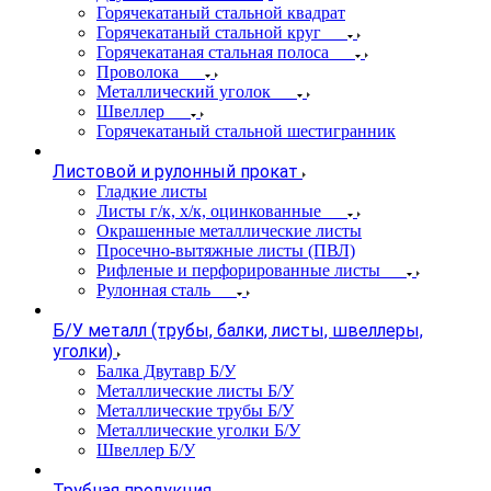
Горячекатаный стальной квадрат
Горячекатаный стальной круг
Горячекатаная стальная полоса
Проволока
Металлический уголок
Швеллер
Горячекатаный стальной шестигранник
Листовой и рулонный прокат
Гладкие листы
Листы г/к, х/к, оцинкованные
Окрашенные металлические листы
Просечно-вытяжные листы (ПВЛ)
Рифленые и перфорированные листы
Рулонная сталь
Б/У металл (трубы, балки, листы, швеллеры,
уголки)
Балка Двутавр Б/У
Металлические листы Б/У
Металлические трубы Б/У
Металлические уголки Б/У
Швеллер Б/У
Трубная продукция