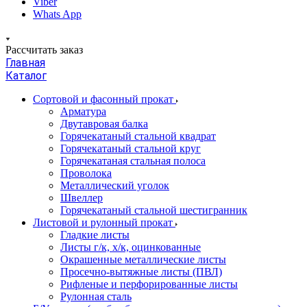
Viber
Whats App
Рассчитать заказ
Главная
Каталог
Сортовой и фасонный прокат
Арматура
Двутавровая балка
Горячекатаный стальной квадрат
Горячекатаный стальной круг
Горячекатаная стальная полоса
Проволока
Металлический уголок
Швеллер
Горячекатаный стальной шестигранник
Листовой и рулонный прокат
Гладкие листы
Листы г/к, х/к, оцинкованные
Окрашенные металлические листы
Просечно-вытяжные листы (ПВЛ)
Рифленые и перфорированные листы
Рулонная сталь