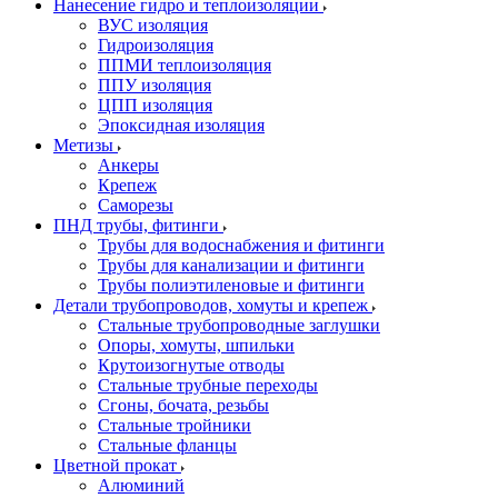
Нанесение гидро и теплоизоляции
ВУС изоляция
Гидроизоляция
ППМИ теплоизоляция
ППУ изоляция
ЦПП изоляция
Эпоксидная изоляция
Метизы
Анкеры
Крепеж
Саморезы
ПНД трубы, фитинги
Трубы для водоснабжения и фитинги
Трубы для канализации и фитинги
Трубы полиэтиленовые и фитинги
Детали трубопроводов, хомуты и крепеж
Стальные трубопроводные заглушки
Опоры, хомуты, шпильки
Крутоизогнутые отводы
Стальные трубные переходы
Сгоны, бочата, резьбы
Стальные тройники
Стальные фланцы
Цветной прокат
Алюминий