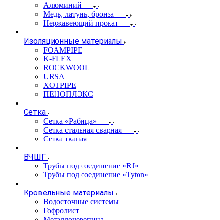
Алюминий
Медь, латунь, бронза
Нержавеющий прокат
Изоляционные материалы
FOAMPIPE
K-FLEX
ROCKWOOL
URSA
XOTPIPE
ПЕНОПЛЭКС
Сетка
Сетка «Рабица»
Сетка стальная сварная
Сетка тканая
ВЧШГ
Трубы под соединение «RJ»
Трубы под соединение «Tyton»
Кровельные материалы
Водосточные системы
Гофролист
Металлочерепица