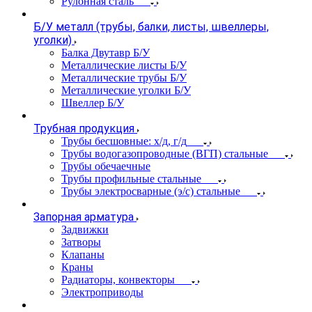
Рулонная сталь
Б/У металл (трубы, балки, листы, швеллеры,
уголки)
Балка Двутавр Б/У
Металлические листы Б/У
Металлические трубы Б/У
Металлические уголки Б/У
Швеллер Б/У
Трубная продукция
Трубы бесшовные: х/д, г/д
Трубы водогазопроводные (ВГП) стальные
Трубы обечаечные
Трубы профильные стальные
Трубы электросварные (э/с) стальные
Запорная арматура
Задвижки
Затворы
Клапаны
Краны
Радиаторы, конвекторы
Электроприводы