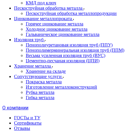
КМД под ключ
Пескоструйная обработка металла
Пескоструйная обработка металлопродукции
Цинкование металлопроката
Горячее цинкование металла
Холодное цинкование металла
Гальваническое цинкование металла
Изоляция труб
Пенополиуретановая изоляция труб (ППУ)
Пенополимерминеральная изоляция труб (ППМ)
Весьма усиленная изоляция труб (ВУС)
Цементно-песчаная изоляция (ЦПИ)
Хранение металла
Хранение на складе
Сопутствующие услуги
Покраска металла
Изготовление металлоконструкций
Рубка металла
Гибка металла
О компании
ГОСТы и ТУ
Сертификаты
Отзывы