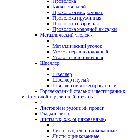
Проволока
Канат стальной
Проволока нихромовая
Проволока пружинная
Проволока сварочная
Проволока холодной высадки
Металлический уголок
Металлический уголок
Уголок неравнополочный
Уголок равнополочный
Швеллер
Швеллер
Швеллер гнутый
Швеллер низколегированный
Горячекатаный стальной шестигранник
Листовой и рулонный прокат
Листовой и рулонный прокат
Гладкие листы
Листы г/к, х/к, оцинкованные
Листы г/к, х/к, оцинкованные
Листы оцинкованные