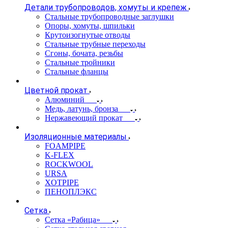
Детали трубопроводов, хомуты и крепеж
Стальные трубопроводные заглушки
Опоры, хомуты, шпильки
Крутоизогнутые отводы
Стальные трубные переходы
Сгоны, бочата, резьбы
Стальные тройники
Стальные фланцы
Цветной прокат
Алюминий
Медь, латунь, бронза
Нержавеющий прокат
Изоляционные материалы
FOAMPIPE
K-FLEX
ROCKWOOL
URSA
XOTPIPE
ПЕНОПЛЭКС
Сетка
Сетка «Рабица»