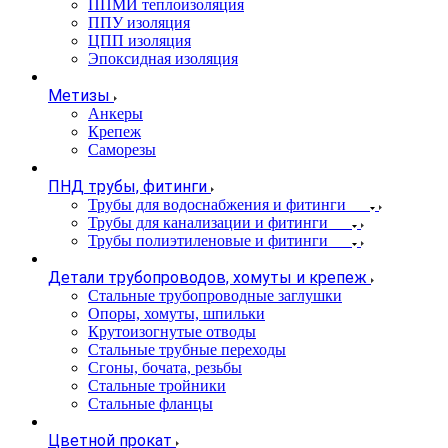
ППМИ теплоизоляция
ППУ изоляция
ЦПП изоляция
Эпоксидная изоляция
Метизы
Анкеры
Крепеж
Саморезы
ПНД трубы, фитинги
Трубы для водоснабжения и фитинги
Трубы для канализации и фитинги
Трубы полиэтиленовые и фитинги
Детали трубопроводов, хомуты и крепеж
Стальные трубопроводные заглушки
Опоры, хомуты, шпильки
Крутоизогнутые отводы
Стальные трубные переходы
Сгоны, бочата, резьбы
Стальные тройники
Стальные фланцы
Цветной прокат