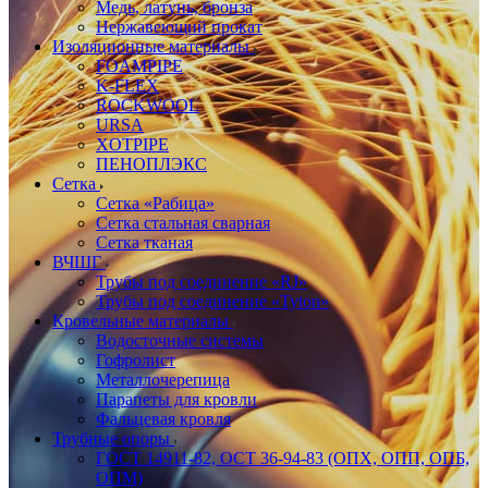
Медь, латунь, бронза
Нержавеющий прокат
Изоляционные материалы
FOAMPIPE
K-FLEX
ROCKWOOL
URSA
XOTPIPE
ПЕНОПЛЭКС
Сетка
Сетка «Рабица»
Сетка стальная сварная
Сетка тканая
ВЧШГ
Трубы под соединение «RJ»
Трубы под соединение «Tyton»
Кровельные материалы
Водосточные системы
Гофролист
Металлочерепица
Парапеты для кровли
Фальцевая кровля
Трубные опоры
ГОСТ 14911-82, ОСТ 36-94-83 (ОПХ, ОПП, ОПБ,
ОПМ)