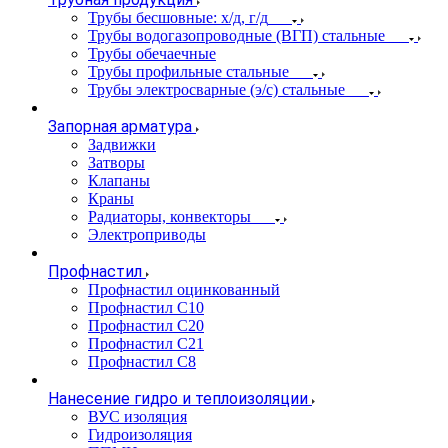
Трубы бесшовные: х/д, г/д
Трубы водогазопроводные (ВГП) стальные
Трубы обечаечные
Трубы профильные стальные
Трубы электросварные (э/с) стальные
Запорная арматура
Задвижки
Затворы
Клапаны
Краны
Радиаторы, конвекторы
Электроприводы
Профнастил
Профнастил оцинкованный
Профнастил С10
Профнастил С20
Профнастил С21
Профнастил С8
Нанесение гидро и теплоизоляции
ВУС изоляция
Гидроизоляция