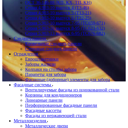
ОСТ 36-146-88 (КП, КХ, ТП, КН)
Серия 4.903-10 выпуск 4 (Т3-46)
Серия 4.903-10 выпуск 5 (Т13-21)
Серия 4.903-10 выпуск 6 (Т22-25)
Серия 5.903-10 выпуск 7-95 (ТС659-671)
Серия 5.903-10 выпуск 8-95 (ТС623-632)
Серия 5.903-13 выпуск 6-95 (ТС676-682)
Сэндвич-панели
Кровельные сэндвич-панели
Стеновые сэндвич-панели
Ограждения
Евроштакетники
Заборы жалюзи
Колпаки на столбы забора
Парапеты для забора
Фасонные (доборные) элементы для забора
Фасадные системы
Вентилируемые фасады из оцинкованной стали
Корзины для кондиционеров
Линеарные панели
Перфорированные фасадные панели
Фасадные кассеты
Фасады из нержавеющей стали
Металлоизделия
Металлические двери