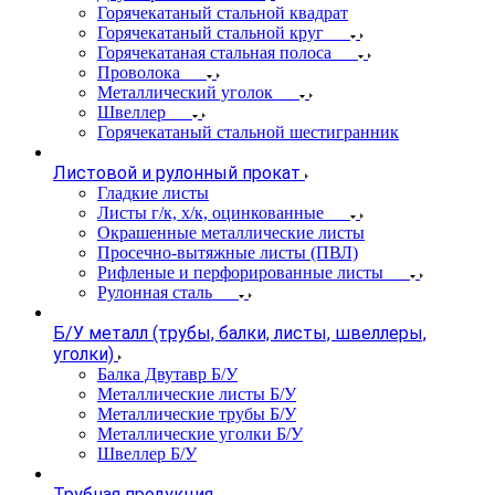
Горячекатаный стальной квадрат
Горячекатаный стальной круг
Горячекатаная стальная полоса
Проволока
Металлический уголок
Швеллер
Горячекатаный стальной шестигранник
Листовой и рулонный прокат
Гладкие листы
Листы г/к, х/к, оцинкованные
Окрашенные металлические листы
Просечно-вытяжные листы (ПВЛ)
Рифленые и перфорированные листы
Рулонная сталь
Б/У металл (трубы, балки, листы, швеллеры,
уголки)
Балка Двутавр Б/У
Металлические листы Б/У
Металлические трубы Б/У
Металлические уголки Б/У
Швеллер Б/У
Трубная продукция