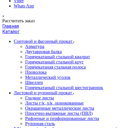
Viber
Whats App
Рассчитать заказ
Главная
Каталог
Сортовой и фасонный прокат
Арматура
Двутавровая балка
Горячекатаный стальной квадрат
Горячекатаный стальной круг
Горячекатаная стальная полоса
Проволока
Металлический уголок
Швеллер
Горячекатаный стальной шестигранник
Листовой и рулонный прокат
Гладкие листы
Листы г/к, х/к, оцинкованные
Окрашенные металлические листы
Просечно-вытяжные листы (ПВЛ)
Рифленые и перфорированные листы
Рулонная сталь