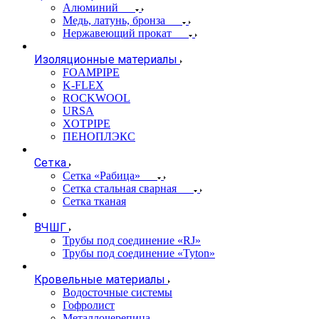
Алюминий
Медь, латунь, бронза
Нержавеющий прокат
Изоляционные материалы
FOAMPIPE
K-FLEX
ROCKWOOL
URSA
XOTPIPE
ПЕНОПЛЭКС
Сетка
Сетка «Рабица»
Сетка стальная сварная
Сетка тканая
ВЧШГ
Трубы под соединение «RJ»
Трубы под соединение «Tyton»
Кровельные материалы
Водосточные системы
Гофролист
Металлочерепица