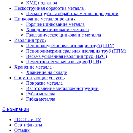
КМД под ключ
Пескоструйная обработка металла
Пескоструйная обработка металлопродукции
Цинкование металлопроката
Горячее цинкование металла
Холодное цинкование металла
Гальваническое цинкование металла
Изоляция труб
Пенополиуретановая изоляция труб (ППУ)
Пенополимерминеральная изоляция труб (ППМ)
Весьма усиленная изоляция труб (ВУС)
Цементно-песчаная изоляция (ЦПИ)
Хранение металла
Хранение на складе
Сопутствующие услуги
Покраска металла
Изготовление металлоконструкций
Рубка металла
Гибка металла
О компании
ГОСТы и ТУ
Сертификаты
Отзывы