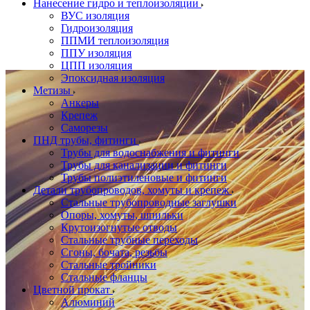
Нанесение гидро и теплоизоляции
ВУС изоляция
Гидроизоляция
ППМИ теплоизоляция
ППУ изоляция
ЦПП изоляция
Эпоксидная изоляция
Метизы
Анкеры
Крепеж
Саморезы
ПНД трубы, фитинги
Трубы для водоснабжения и фитинги
Трубы для канализации и фитинги
Трубы полиэтиленовые и фитинги
Детали трубопроводов, хомуты и крепеж
Стальные трубопроводные заглушки
Опоры, хомуты, шпильки
Крутоизогнутые отводы
Стальные трубные переходы
Сгоны, бочата, резьбы
Стальные тройники
Стальные фланцы
Цветной прокат
Алюминий