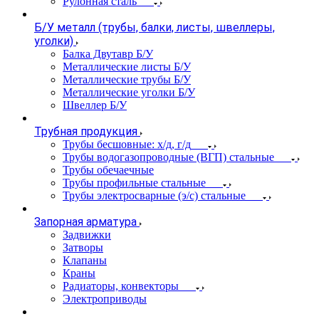
Рулонная сталь
Б/У металл (трубы, балки, листы, швеллеры,
уголки)
Балка Двутавр Б/У
Металлические листы Б/У
Металлические трубы Б/У
Металлические уголки Б/У
Швеллер Б/У
Трубная продукция
Трубы бесшовные: х/д, г/д
Трубы водогазопроводные (ВГП) стальные
Трубы обечаечные
Трубы профильные стальные
Трубы электросварные (э/с) стальные
Запорная арматура
Задвижки
Затворы
Клапаны
Краны
Радиаторы, конвекторы
Электроприводы