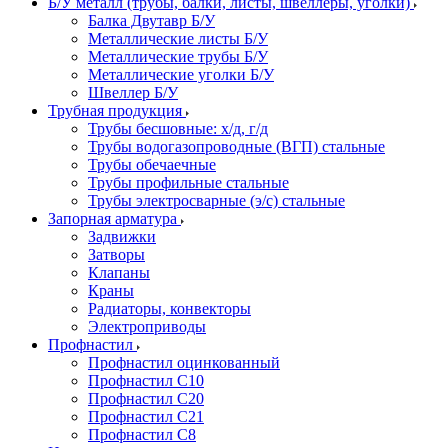
Б/У металл (трубы, балки, листы, швеллеры, уголки)
Балка Двутавр Б/У
Металлические листы Б/У
Металлические трубы Б/У
Металлические уголки Б/У
Швеллер Б/У
Трубная продукция
Трубы бесшовные: х/д, г/д
Трубы водогазопроводные (ВГП) стальные
Трубы обечаечные
Трубы профильные стальные
Трубы электросварные (э/с) стальные
Запорная арматура
Задвижки
Затворы
Клапаны
Краны
Радиаторы, конвекторы
Электроприводы
Профнастил
Профнастил оцинкованный
Профнастил С10
Профнастил С20
Профнастил С21
Профнастил С8