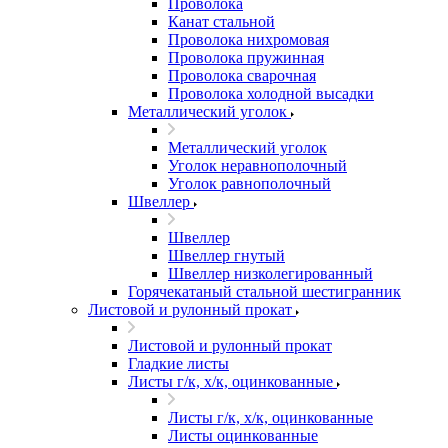
Проволока
Канат стальной
Проволока нихромовая
Проволока пружинная
Проволока сварочная
Проволока холодной высадки
Металлический уголок
Металлический уголок
Уголок неравнополочный
Уголок равнополочный
Швеллер
Швеллер
Швеллер гнутый
Швеллер низколегированный
Горячекатаный стальной шестигранник
Листовой и рулонный прокат
Листовой и рулонный прокат
Гладкие листы
Листы г/к, х/к, оцинкованные
Листы г/к, х/к, оцинкованные
Листы оцинкованные